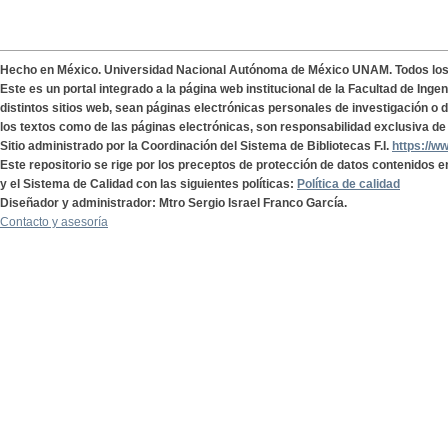
Hecho en México. Universidad Nacional Autónoma de México UNAM. Todos lo
Este es un portal integrado a la página web institucional de la Facultad de Ing
distintos sitios web, sean páginas electrónicas personales de investigación o de
los textos como de las páginas electrónicas, son responsabilidad exclusiva de 
Sitio administrado por la Coordinación del Sistema de Bibliotecas F.I.
https://w
Este repositorio se rige por los preceptos de protección de datos contenidos e
y el Sistema de Calidad con las siguientes políticas:
Política de calidad
Diseñador y administrador: Mtro Sergio Israel Franco García.
Contacto y asesoría