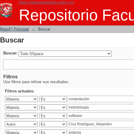
https://www.ingenieria.unam.mx
Buscar
Repositorio Facu
RepoFI Principal
→
Buscar
Buscar
Buscar:
Filtros
Use filtros para refinar sus resultados.
Filtros actuales: