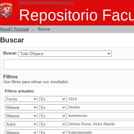
https://www.ingenieria.unam.mx
Buscar
Repositorio Facu
RepoFI Principal
→
Buscar
Buscar
Buscar:
Filtros
Use filtros para refinar sus resultados.
Filtros actuales: