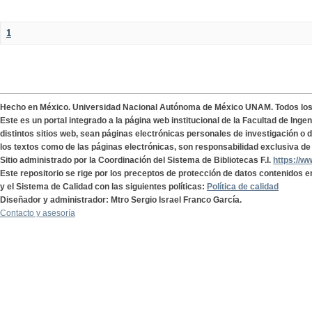
1
Hecho en México. Universidad Nacional Autónoma de México UNAM. Todos lo
Este es un portal integrado a la página web institucional de la Facultad de Ing
distintos sitios web, sean páginas electrónicas personales de investigación o de
los textos como de las páginas electrónicas, son responsabilidad exclusiva de 
Sitio administrado por la Coordinación del Sistema de Bibliotecas F.I.
https://w
Este repositorio se rige por los preceptos de protección de datos contenidos e
y el Sistema de Calidad con las siguientes políticas:
Política de calidad
Diseñador y administrador: Mtro Sergio Israel Franco García.
Contacto y asesoría