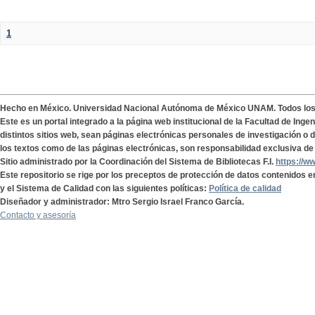
1
Hecho en México. Universidad Nacional Autónoma de México UNAM. Todos lo
Este es un portal integrado a la página web institucional de la Facultad de Ing
distintos sitios web, sean páginas electrónicas personales de investigación o de
los textos como de las páginas electrónicas, son responsabilidad exclusiva de 
Sitio administrado por la Coordinación del Sistema de Bibliotecas F.I.
https://w
Este repositorio se rige por los preceptos de protección de datos contenidos e
y el Sistema de Calidad con las siguientes políticas:
Política de calidad
Diseñador y administrador: Mtro Sergio Israel Franco García.
Contacto y asesoría