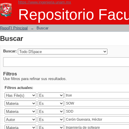
https://www.ingenieria.unam.mx
Buscar
Repositorio Facu
RepoFI Principal
→
Buscar
Buscar
Buscar:
Filtros
Use filtros para refinar sus resultados.
Filtros actuales: