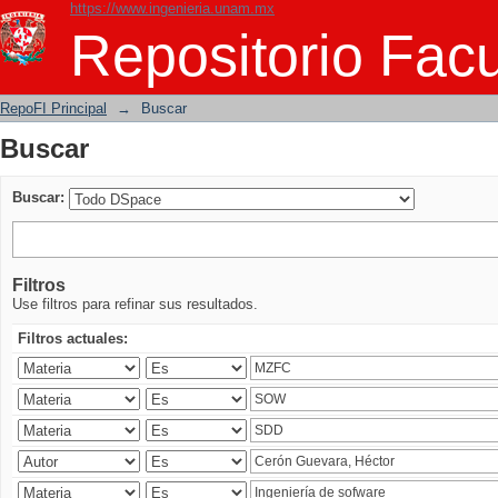
https://www.ingenieria.unam.mx
Buscar
Repositorio Facu
RepoFI Principal
→
Buscar
Buscar
Buscar:
Filtros
Use filtros para refinar sus resultados.
Filtros actuales: