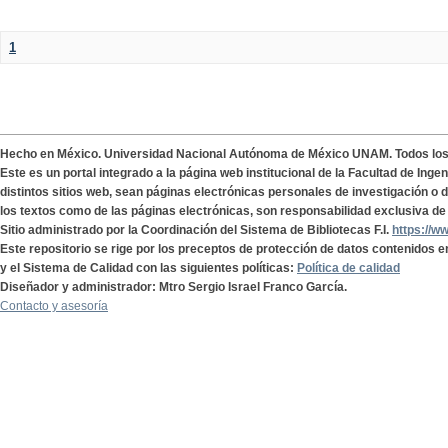
1
Hecho en México. Universidad Nacional Autónoma de México UNAM. Todos lo
Este es un portal integrado a la página web institucional de la Facultad de Ing
distintos sitios web, sean páginas electrónicas personales de investigación o de
los textos como de las páginas electrónicas, son responsabilidad exclusiva de 
Sitio administrado por la Coordinación del Sistema de Bibliotecas F.I.
https://w
Este repositorio se rige por los preceptos de protección de datos contenidos e
y el Sistema de Calidad con las siguientes políticas:
Política de calidad
Diseñador y administrador: Mtro Sergio Israel Franco García.
Contacto y asesoría