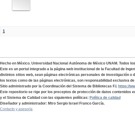
1
Hecho en México. Universidad Nacional Autónoma de México UNAM. Todos lo
Este es un portal integrado a la página web institucional de la Facultad de Ing
distintos sitios web, sean páginas electrónicas personales de investigación o de
los textos como de las páginas electrónicas, son responsabilidad exclusiva de 
Sitio administrado por la Coordinación del Sistema de Bibliotecas F.I.
https://w
Este repositorio se rige por los preceptos de protección de datos contenidos e
y el Sistema de Calidad con las siguientes políticas:
Política de calidad
Diseñador y administrador: Mtro Sergio Israel Franco García.
Contacto y asesoría