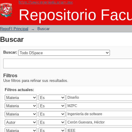
https://www.ingenieria.unam.mx
Buscar
Repositorio Facu
RepoFI Principal
→
Buscar
Buscar
Buscar:
Filtros
Use filtros para refinar sus resultados.
Filtros actuales: