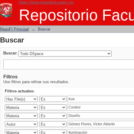
https://www.ingenieria.unam.mx
Buscar
Repositorio Facu
RepoFI Principal
→
Buscar
Buscar
Buscar:
Filtros
Use filtros para refinar sus resultados.
Filtros actuales: