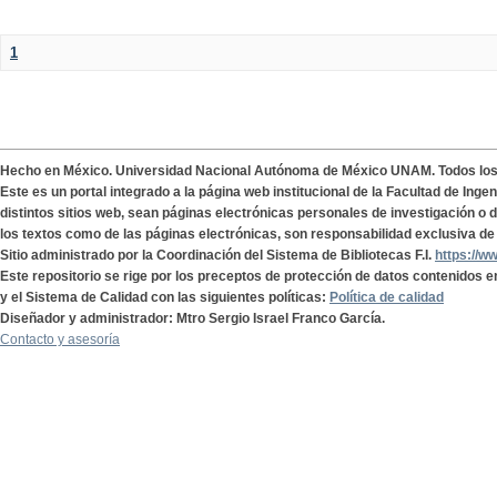
1
Hecho en México. Universidad Nacional Autónoma de México UNAM. Todos lo
Este es un portal integrado a la página web institucional de la Facultad de Ing
distintos sitios web, sean páginas electrónicas personales de investigación o de
los textos como de las páginas electrónicas, son responsabilidad exclusiva de 
Sitio administrado por la Coordinación del Sistema de Bibliotecas F.I.
https://w
Este repositorio se rige por los preceptos de protección de datos contenidos e
y el Sistema de Calidad con las siguientes políticas:
Política de calidad
Diseñador y administrador: Mtro Sergio Israel Franco García.
Contacto y asesoría