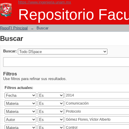
https://www.ingenieria.unam.mx
Buscar
Repositorio Facu
RepoFI Principal
→
Buscar
Buscar
Buscar:
Filtros
Use filtros para refinar sus resultados.
Filtros actuales: