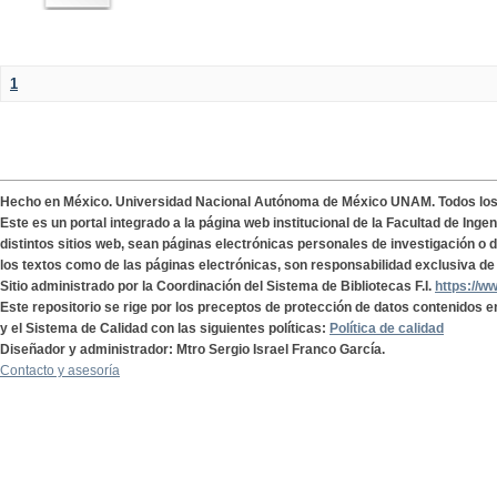
1
Hecho en México. Universidad Nacional Autónoma de México UNAM. Todos lo
Este es un portal integrado a la página web institucional de la Facultad de Ing
distintos sitios web, sean páginas electrónicas personales de investigación o de
los textos como de las páginas electrónicas, son responsabilidad exclusiva de 
Sitio administrado por la Coordinación del Sistema de Bibliotecas F.I.
https://w
Este repositorio se rige por los preceptos de protección de datos contenidos e
y el Sistema de Calidad con las siguientes políticas:
Política de calidad
Diseñador y administrador: Mtro Sergio Israel Franco García.
Contacto y asesoría