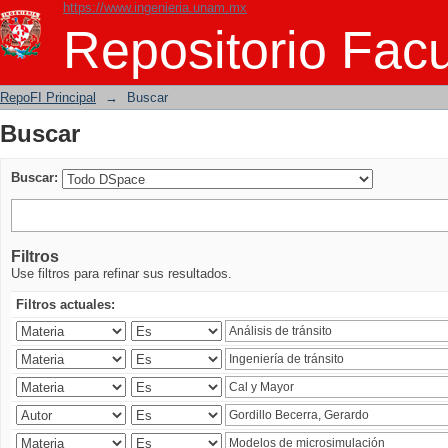
https://www.ingenieria.unam.mx
Buscar
Repositorio Facu
RepoFI Principal
→
Buscar
Buscar
Buscar:
Filtros
Use filtros para refinar sus resultados.
Filtros actuales: