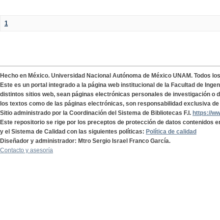
1
Hecho en México. Universidad Nacional Autónoma de México UNAM. Todos lo
Este es un portal integrado a la página web institucional de la Facultad de Ing
distintos sitios web, sean páginas electrónicas personales de investigación o de
los textos como de las páginas electrónicas, son responsabilidad exclusiva de 
Sitio administrado por la Coordinación del Sistema de Bibliotecas F.I.
https://w
Este repositorio se rige por los preceptos de protección de datos contenidos e
y el Sistema de Calidad con las siguientes políticas:
Política de calidad
Diseñador y administrador: Mtro Sergio Israel Franco García.
Contacto y asesoría