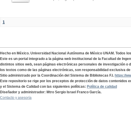
1
Hecho en México. Universidad Nacional Autónoma de México UNAM. Todos lo
Este es un portal integrado a la página web institucional de la Facultad de Ing
distintos sitios web, sean páginas electrónicas personales de investigación o de
los textos como de las páginas electrónicas, son responsabilidad exclusiva de 
Sitio administrado por la Coordinación del Sistema de Bibliotecas F.I.
https://w
Este repositorio se rige por los preceptos de protección de datos contenidos e
y el Sistema de Calidad con las siguientes políticas:
Política de calidad
Diseñador y administrador: Mtro Sergio Israel Franco García.
Contacto y asesoría