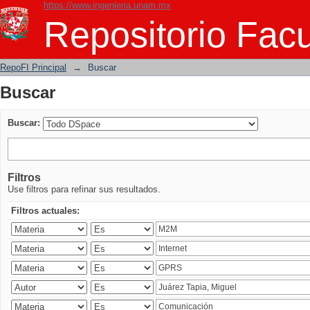
https://www.ingenieria.unam.mx
Buscar
Repositorio Facu
RepoFI Principal
→
Buscar
Buscar
Buscar:
Filtros
Use filtros para refinar sus resultados.
Filtros actuales: