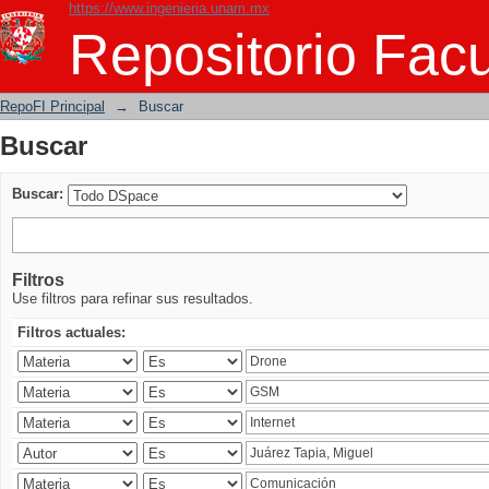
https://www.ingenieria.unam.mx
Buscar
Repositorio Facu
RepoFI Principal
→
Buscar
Buscar
Buscar:
Filtros
Use filtros para refinar sus resultados.
Filtros actuales: