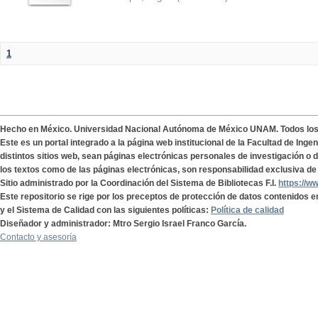
1
Hecho en México. Universidad Nacional Autónoma de México UNAM. Todos lo
Este es un portal integrado a la página web institucional de la Facultad de Ing
distintos sitios web, sean páginas electrónicas personales de investigación o de
los textos como de las páginas electrónicas, son responsabilidad exclusiva de 
Sitio administrado por la Coordinación del Sistema de Bibliotecas F.I.
https://w
Este repositorio se rige por los preceptos de protección de datos contenidos e
y el Sistema de Calidad con las siguientes políticas:
Política de calidad
Diseñador y administrador: Mtro Sergio Israel Franco García.
Contacto y asesoría