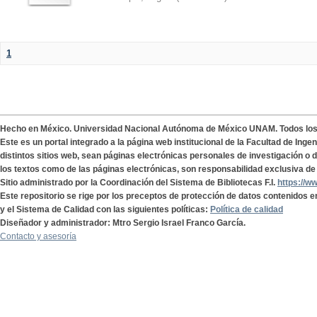
1
Hecho en México. Universidad Nacional Autónoma de México UNAM. Todos lo
Este es un portal integrado a la página web institucional de la Facultad de Ing
distintos sitios web, sean páginas electrónicas personales de investigación o de
los textos como de las páginas electrónicas, son responsabilidad exclusiva de 
Sitio administrado por la Coordinación del Sistema de Bibliotecas F.I.
https://w
Este repositorio se rige por los preceptos de protección de datos contenidos e
y el Sistema de Calidad con las siguientes políticas:
Política de calidad
Diseñador y administrador: Mtro Sergio Israel Franco García.
Contacto y asesoría