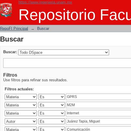
https://www.ingenieria.unam.mx
Buscar
Repositorio Facu
RepoFI Principal
→
Buscar
Buscar
Buscar:
Filtros
Use filtros para refinar sus resultados.
Filtros actuales: