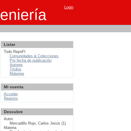
Login
eniería
Listar
Todo RepoFI
Comunidades & Colecciones
Por fecha de publicación
Autores
Títulos
Materias
Mi cuenta
Acceder
Registro
Descubre
Autor
Mercadillo Rojo, Carlos Jesús (1)
Materia