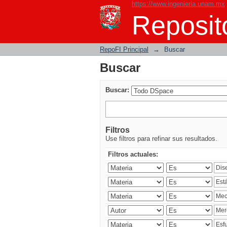
https://www.ingenieria.unam.mx
Buscar
Reposito
RepoFI Principal
→
Buscar
Buscar
Buscar:
Filtros
Use filtros para refinar sus resultados.
Filtros actuales: