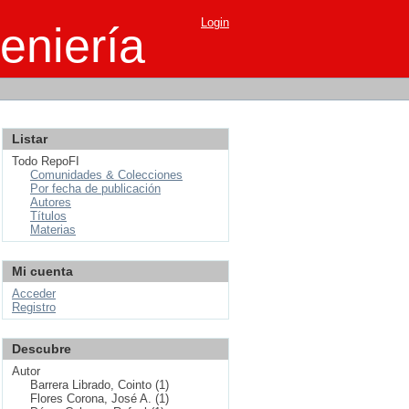
Login
eniería
Listar
Todo RepoFI
Comunidades & Colecciones
Por fecha de publicación
Autores
Títulos
Materias
Mi cuenta
Acceder
Registro
Descubre
Autor
Barrera Librado, Cointo (1)
Flores Corona, José A. (1)