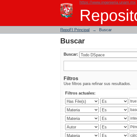
https://www.ingenieria.unam.mx
Buscar
Reposito
RepoFI Principal
→
Buscar
Buscar
Buscar:
Filtros
Use filtros para refinar sus resultados.
Filtros actuales: