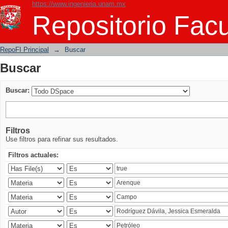
https://www.ingenieria.unam.mx
Buscar
Repositorio Facu
RepoFI Principal
→
Buscar
Buscar
Buscar:
Filtros
Use filtros para refinar sus resultados.
Filtros actuales: