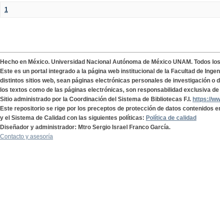
1
Hecho en México. Universidad Nacional Autónoma de México UNAM. Todos lo
Este es un portal integrado a la página web institucional de la Facultad de Ing
distintos sitios web, sean páginas electrónicas personales de investigación o de
los textos como de las páginas electrónicas, son responsabilidad exclusiva de 
Sitio administrado por la Coordinación del Sistema de Bibliotecas F.I.
https://w
Este repositorio se rige por los preceptos de protección de datos contenidos e
y el Sistema de Calidad con las siguientes políticas:
Política de calidad
Diseñador y administrador: Mtro Sergio Israel Franco García.
Contacto y asesoría