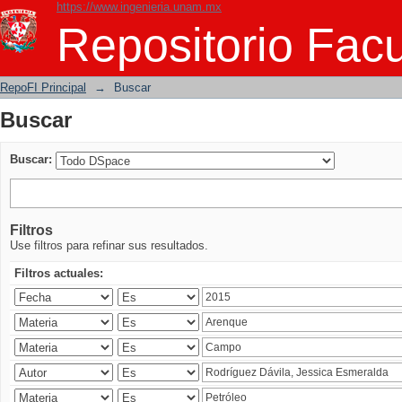
https://www.ingenieria.unam.mx
Buscar
Repositorio Facu
RepoFI Principal
→
Buscar
Buscar
Buscar:
Filtros
Use filtros para refinar sus resultados.
Filtros actuales: