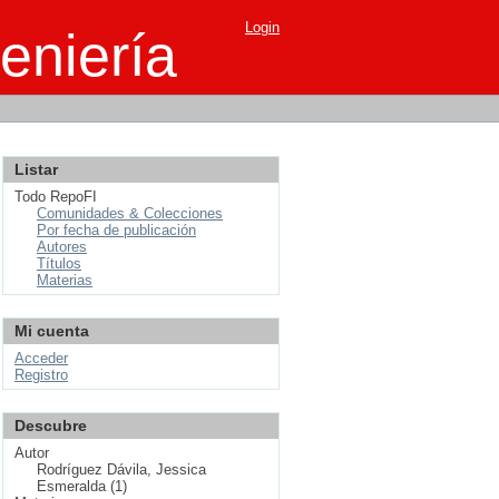
Login
eniería
Listar
Todo RepoFI
Comunidades & Colecciones
Por fecha de publicación
Autores
Títulos
Materias
Mi cuenta
Acceder
Registro
Descubre
Autor
Rodríguez Dávila, Jessica
Esmeralda (1)