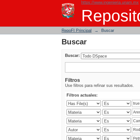
https://www.ingenieria.unam.mx
Buscar
Reposito
RepoFI Principal
→
Buscar
Buscar
Buscar:
Filtros
Use filtros para refinar sus resultados.
Filtros actuales: