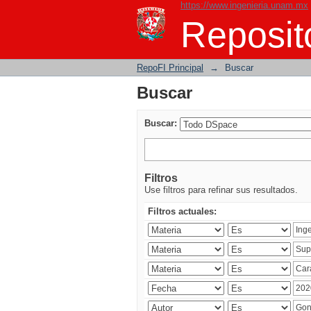
https://www.ingenieria.unam.mx
Buscar
Reposito
RepoFI Principal
→
Buscar
Buscar
Buscar:
Filtros
Use filtros para refinar sus resultados.
Filtros actuales: