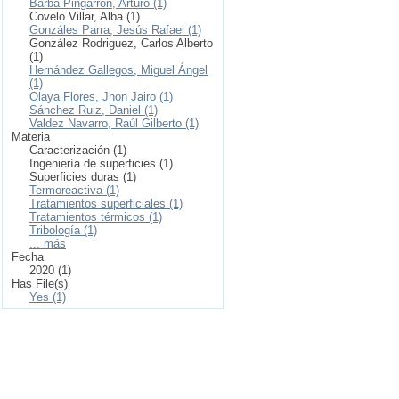
Barba Pingarrón, Arturo (1)
Covelo Villar, Alba (1)
Gonzáles Parra, Jesús Rafael (1)
González Rodriguez, Carlos Alberto
(1)
Hernández Gallegos, Miguel Ángel
(1)
Olaya Flores, Jhon Jairo (1)
Sánchez Ruiz, Daniel (1)
Valdez Navarro, Raúl Gilberto (1)
Materia
Caracterización (1)
Ingeniería de superficies (1)
Superficies duras (1)
Termoreactiva (1)
Tratamientos superficiales (1)
Tratamientos térmicos (1)
Tribología (1)
... más
Fecha
2020 (1)
Has File(s)
Yes (1)