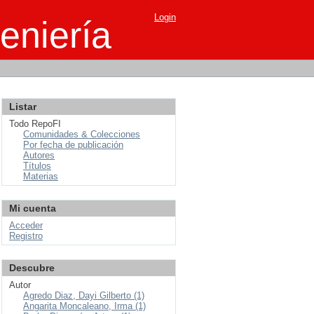
Login
eniería
Listar
Todo RepoFI
Comunidades & Colecciones
Por fecha de publicación
Autores
Títulos
Materias
Mi cuenta
Acceder
Registro
Descubre
Autor
Agredo Diaz, Dayi Gilberto (1)
Angarita Moncaleano, Irma (1)