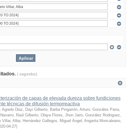
ultados.
( segundos)
terización de capas de elevada dureza sobre fundiciones
te técnicas de difusión termorreactiva
;
Agredo Diaz, Dayi Gilberto
;
Barba Pingarrón, Arturo
;
Gonzáles Parra,
Navarro, Raúl Gilberto
;
Olaya Flores, Jhon Jairo
;
González Rodriguez,
 Villar, Alba
;
Hernández Gallegos, Miguel Ángel
;
Angarita Moncaleano,
020-04-27
)