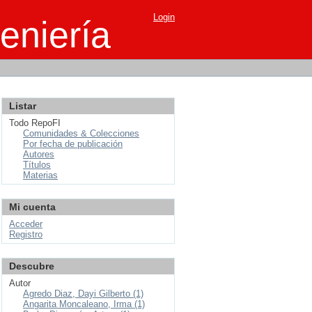
Login
eniería
Listar
Todo RepoFI
Comunidades & Colecciones
Por fecha de publicación
Autores
Títulos
Materias
Mi cuenta
Acceder
Registro
Descubre
Autor
Agredo Diaz, Dayi Gilberto (1)
Angarita Moncaleano, Irma (1)