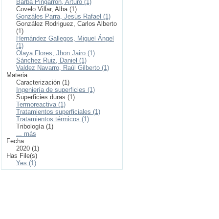
Barba Pingarrón, Arturo (1)
Covelo Villar, Alba (1)
Gonzáles Parra, Jesús Rafael (1)
González Rodriguez, Carlos Alberto
(1)
Hernández Gallegos, Miguel Ángel
(1)
Olaya Flores, Jhon Jairo (1)
Sánchez Ruiz, Daniel (1)
Valdez Navarro, Raúl Gilberto (1)
Materia
Caracterización (1)
Ingeniería de superficies (1)
Superficies duras (1)
Termoreactiva (1)
Tratamientos superficiales (1)
Tratamientos térmicos (1)
Tribología (1)
... más
Fecha
2020 (1)
Has File(s)
Yes (1)