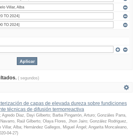
ultados.
( segundos)
terización de capas de elevada dureza sobre fundiciones
te técnicas de difusión termorreactiva
;
Agredo Diaz, Dayi Gilberto
;
Barba Pingarrón, Arturo
;
Gonzáles Parra,
Navarro, Raúl Gilberto
;
Olaya Flores, Jhon Jairo
;
González Rodriguez,
 Villar, Alba
;
Hernández Gallegos, Miguel Ángel
;
Angarita Moncaleano,
020-04-27
)