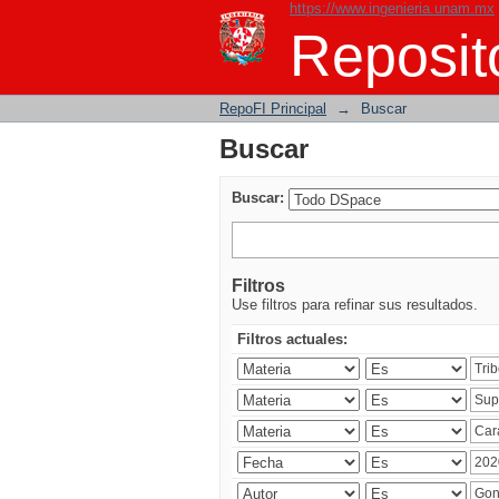
https://www.ingenieria.unam.mx
Buscar
Reposito
RepoFI Principal
→
Buscar
Buscar
Buscar:
Filtros
Use filtros para refinar sus resultados.
Filtros actuales: