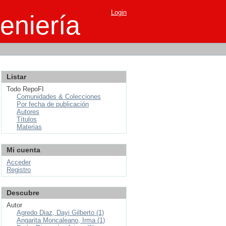
Login
eniería
Listar
Todo RepoFI
Comunidades & Colecciones
Por fecha de publicación
Autores
Títulos
Materias
Mi cuenta
Acceder
Registro
Descubre
Autor
Agredo Diaz, Dayi Gilberto (1)
Angarita Moncaleano, Irma (1)