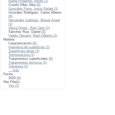
Barba Pingarrón, Arturo (1)
Covelo Villar, Alba (1)
Gonzáles Parra, Jesús Rafael (1)
González Rodriguez, Carlos Alberto
(1)
Hernández Gallegos, Miguel Ángel
(1)
Olaya Flores, Jhon Jairo (1)
Sánchez Ruiz, Daniel (1)
Valdez Navarro, Raúl Gilberto (1)
Materia
Caracterización (1)
Ingeniería de superficies (1)
Superficies duras (1)
Termoreactiva (1)
Tratamientos superficiales (1)
Tratamientos térmicos (1)
Tribología (1)
... más
Fecha
2020 (1)
Has File(s)
Yes (1)