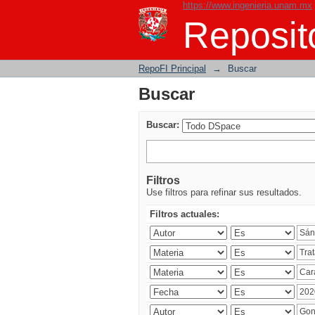
https://www.ingenieria.unam.mx
Buscar
Reposito
RepoFI Principal
→
Buscar
Buscar
Buscar:
Filtros
Use filtros para refinar sus resultados.
Filtros actuales: