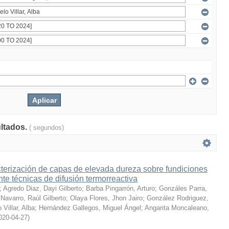
ultados.
( segundos)
terización de capas de elevada dureza sobre fundiciones
te técnicas de difusión termorreactiva
;
Agredo Diaz, Dayi Gilberto
;
Barba Pingarrón, Arturo
;
Gonzáles Parra,
Navarro, Raúl Gilberto
;
Olaya Flores, Jhon Jairo
;
González Rodriguez,
 Villar, Alba
;
Hernández Gallegos, Miguel Ángel
;
Angarita Moncaleano,
020-04-27
)