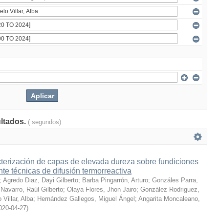
ultados.
( segundos)
terización de capas de elevada dureza sobre fundiciones
te técnicas de difusión termorreactiva
;
Agredo Diaz, Dayi Gilberto
;
Barba Pingarrón, Arturo
;
Gonzáles Parra,
Navarro, Raúl Gilberto
;
Olaya Flores, Jhon Jairo
;
González Rodriguez,
 Villar, Alba
;
Hernández Gallegos, Miguel Ángel
;
Angarita Moncaleano,
020-04-27
)