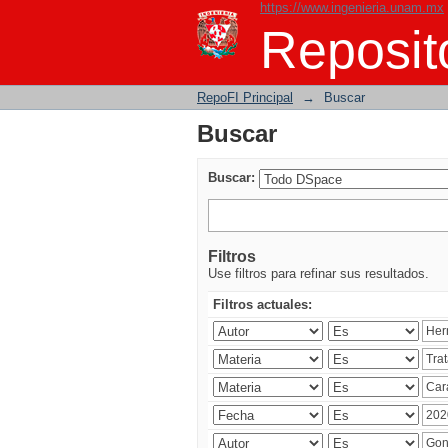
https://www.ingenieria.unam.mx
Buscar
Reposito
RepoFI Principal
→
Buscar
Buscar
Buscar:
Filtros
Use filtros para refinar sus resultados.
Filtros actuales: