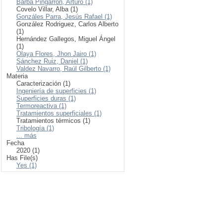
Barba Pingarrón, Arturo (1)
Covelo Villar, Alba (1)
Gonzáles Parra, Jesús Rafael (1)
González Rodriguez, Carlos Alberto
(1)
Hernández Gallegos, Miguel Ángel
(1)
Olaya Flores, Jhon Jairo (1)
Sánchez Ruiz, Daniel (1)
Valdez Navarro, Raúl Gilberto (1)
Materia
Caracterización (1)
Ingeniería de superficies (1)
Superficies duras (1)
Termoreactiva (1)
Tratamientos superficiales (1)
Tratamientos térmicos (1)
Tribología (1)
... más
Fecha
2020 (1)
Has File(s)
Yes (1)