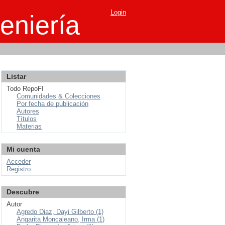
Login
eniería
Listar
Todo RepoFI
Comunidades & Colecciones
Por fecha de publicación
Autores
Títulos
Materias
Mi cuenta
Acceder
Registro
Descubre
Autor
Agredo Diaz, Dayi Gilberto (1)
Angarita Moncaleano, Irma (1)