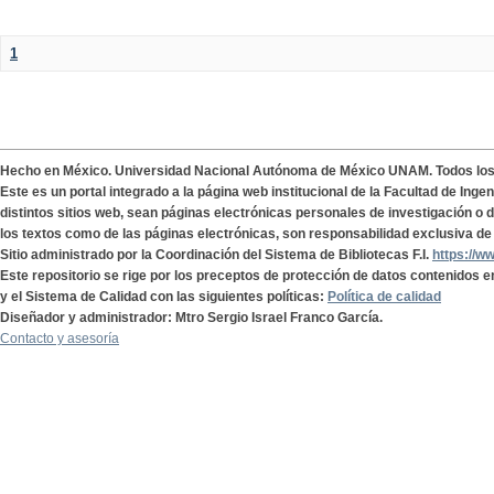
1
Hecho en México. Universidad Nacional Autónoma de México UNAM. Todos lo
Este es un portal integrado a la página web institucional de la Facultad de Ing
distintos sitios web, sean páginas electrónicas personales de investigación o de
los textos como de las páginas electrónicas, son responsabilidad exclusiva de 
Sitio administrado por la Coordinación del Sistema de Bibliotecas F.I.
https://w
Este repositorio se rige por los preceptos de protección de datos contenidos e
y el Sistema de Calidad con las siguientes políticas:
Política de calidad
Diseñador y administrador: Mtro Sergio Israel Franco García.
Contacto y asesoría