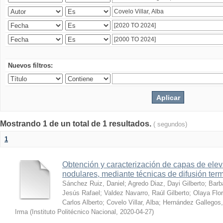
Nuevos filtros:
Mostrando 1 de un total de 1 resultados.
( segundos)
1
Obtención y caracterización de capas de ele
nodulares, mediante técnicas de difusión ter
Sánchez Ruiz, Daniel
;
Agredo Diaz, Dayi Gilberto
;
Barb
Jesús Rafael
;
Valdez Navarro, Raúl Gilberto
;
Olaya Flor
Carlos Alberto
;
Covelo Villar, Alba
;
Hernández Gallegos,
Irma
(
Instituto Politécnico Nacional
,
2020-04-27
)