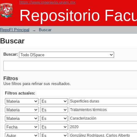
https://www.ingenieria.unam.mx
Buscar
Repositorio Facu
RepoFI Principal
→
Buscar
Buscar
Buscar:
Filtros
Use filtros para refinar sus resultados.
Filtros actuales: