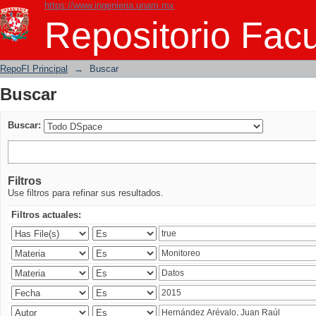
https://www.ingenieria.unam.mx
Buscar
Repositorio Facu
RepoFI Principal
→
Buscar
Buscar
Buscar:
Filtros
Use filtros para refinar sus resultados.
Filtros actuales: