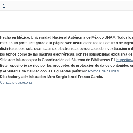
1
Hecho en México. Universidad Nacional Autónoma de México UNAM. Todos lo
Este es un portal integrado a la página web institucional de la Facultad de Ing
distintos sitios web, sean páginas electrónicas personales de investigación o de
los textos como de las páginas electrónicas, son responsabilidad exclusiva de 
Sitio administrado por la Coordinación del Sistema de Bibliotecas F.I.
https://w
Este repositorio se rige por los preceptos de protección de datos contenidos e
y el Sistema de Calidad con las siguientes políticas:
Política de calidad
Diseñador y administrador: Mtro Sergio Israel Franco García.
Contacto y asesoría