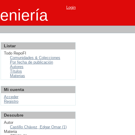
Login
eniería
Listar
Todo RepoFI
Comunidades & Colecciones
Por fecha de publicación
Autores
Títulos
Materias
Mi cuenta
Acceder
Registro
Descubre
Autor
Castillo Chávez, Edgar Omar (1)
Materia