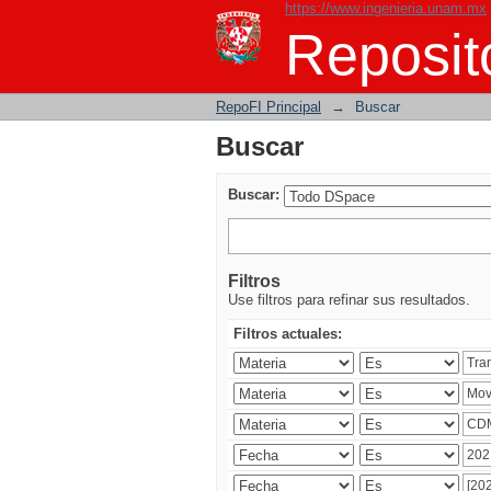
https://www.ingenieria.unam.mx
Buscar
Reposito
RepoFI Principal
→
Buscar
Buscar
Buscar:
Filtros
Use filtros para refinar sus resultados.
Filtros actuales: