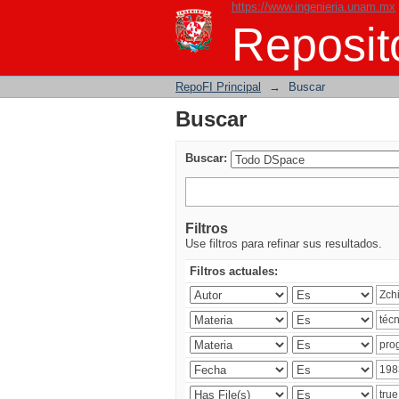
https://www.ingenieria.unam.mx
Buscar
Reposito
RepoFI Principal
→
Buscar
Buscar
Buscar:
Filtros
Use filtros para refinar sus resultados.
Filtros actuales: