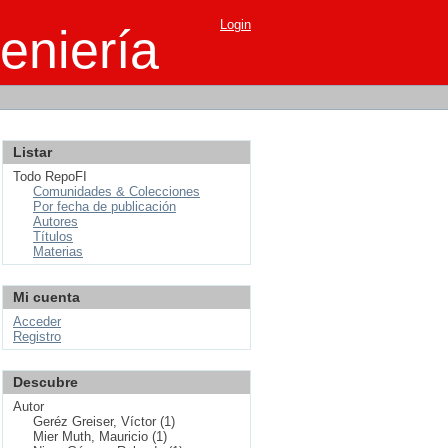
Login
eniería
Listar
Todo RepoFI
Comunidades & Colecciones
Por fecha de publicación
Autores
Títulos
Materias
Mi cuenta
Acceder
Registro
Descubre
Autor
Geréz Greiser, Víctor (1)
Mier Muth, Mauricio (1)