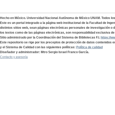
Hecho en México. Universidad Nacional Autónoma de México UNAM. Todos lo
Este es un portal integrado a la página web institucional de la Facultad de Ing
distintos sitios web, sean páginas electrónicas personales de investigación o de
los textos como de las páginas electrónicas, son responsabilidad exclusiva de 
Sitio administrado por la Coordinación del Sistema de Bibliotecas F.I.
https://w
Este repositorio se rige por los preceptos de protección de datos contenidos e
y el Sistema de Calidad con las siguientes políticas:
Política de calidad
Diseñador y administrador: Mtro Sergio Israel Franco García.
Contacto y asesoría