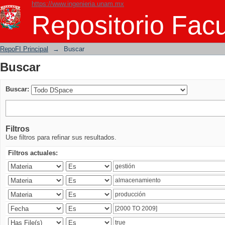
https://www.ingenieria.unam.mx
Buscar
Repositorio Facu
RepoFI Principal
→
Buscar
Buscar
Buscar:
Filtros
Use filtros para refinar sus resultados.
Filtros actuales: