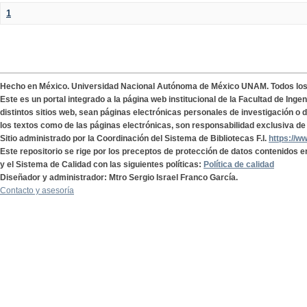
1
Hecho en México. Universidad Nacional Autónoma de México UNAM. Todos lo
Este es un portal integrado a la página web institucional de la Facultad de Ing
distintos sitios web, sean páginas electrónicas personales de investigación o de
los textos como de las páginas electrónicas, son responsabilidad exclusiva de 
Sitio administrado por la Coordinación del Sistema de Bibliotecas F.I.
https://w
Este repositorio se rige por los preceptos de protección de datos contenidos e
y el Sistema de Calidad con las siguientes políticas:
Política de calidad
Diseñador y administrador: Mtro Sergio Israel Franco García.
Contacto y asesoría