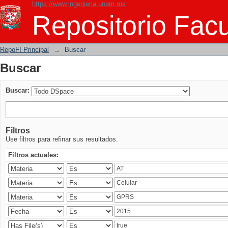
https://www.ingenieria.unam.mx
Buscar
Repositorio Facu
RepoFI Principal
→
Buscar
Buscar
Buscar:
Filtros
Use filtros para refinar sus resultados.
Filtros actuales: