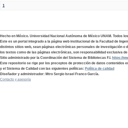
1
Hecho en México. Universidad Nacional Autónoma de México UNAM. Todos lo
Este es un portal integrado a la página web institucional de la Facultad de Ing
distintos sitios web, sean páginas electrónicas personales de investigación o de
los textos como de las páginas electrónicas, son responsabilidad exclusiva de 
Sitio administrado por la Coordinación del Sistema de Bibliotecas F.I.
https://w
Este repositorio se rige por los preceptos de protección de datos contenidos e
y el Sistema de Calidad con las siguientes políticas:
Política de calidad
Diseñador y administrador: Mtro Sergio Israel Franco García.
Contacto y asesoría