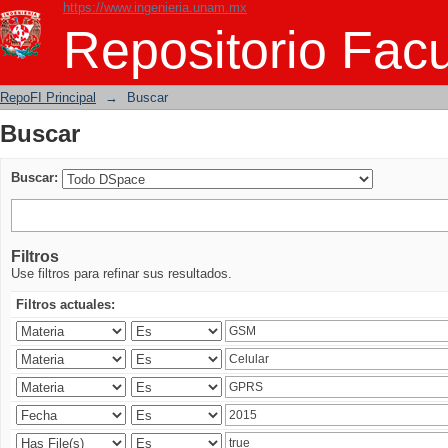
https://www.ingenieria.unam.mx
Buscar
Repositorio Facu
RepoFI Principal
→
Buscar
Buscar
Buscar:
Filtros
Use filtros para refinar sus resultados.
Filtros actuales: