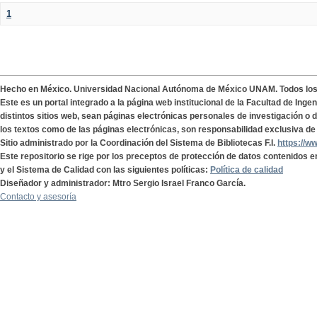
1
Hecho en México. Universidad Nacional Autónoma de México UNAM. Todos lo
Este es un portal integrado a la página web institucional de la Facultad de Ing
distintos sitios web, sean páginas electrónicas personales de investigación o de
los textos como de las páginas electrónicas, son responsabilidad exclusiva de 
Sitio administrado por la Coordinación del Sistema de Bibliotecas F.I.
https://w
Este repositorio se rige por los preceptos de protección de datos contenidos e
y el Sistema de Calidad con las siguientes políticas:
Política de calidad
Diseñador y administrador: Mtro Sergio Israel Franco García.
Contacto y asesoría