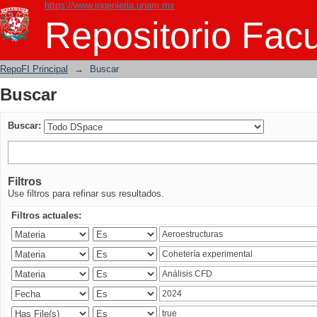
https://www.ingenieria.unam.mx
Buscar
Repositorio Facu
RepoFI Principal
→
Buscar
Buscar
Buscar:
Filtros
Use filtros para refinar sus resultados.
Filtros actuales: