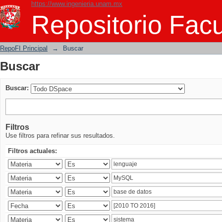
https://www.ingenieria.unam.mx
Buscar
Repositorio Facu
RepoFI Principal
→
Buscar
Buscar
Buscar:
Filtros
Use filtros para refinar sus resultados.
Filtros actuales: