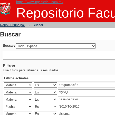
https://www.ingenieria.unam.mx
Buscar
Repositorio Facu
RepoFI Principal
→
Buscar
Buscar
Buscar:
Filtros
Use filtros para refinar sus resultados.
Filtros actuales: