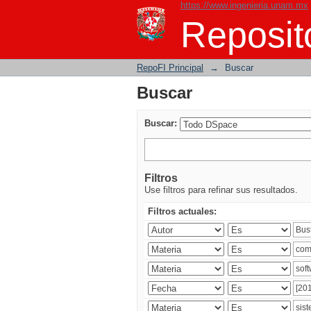
https://www.ingenieria.unam.mx
Buscar
Reposito
RepoFI Principal
→
Buscar
Buscar
Buscar:
Filtros
Use filtros para refinar sus resultados.
Filtros actuales: