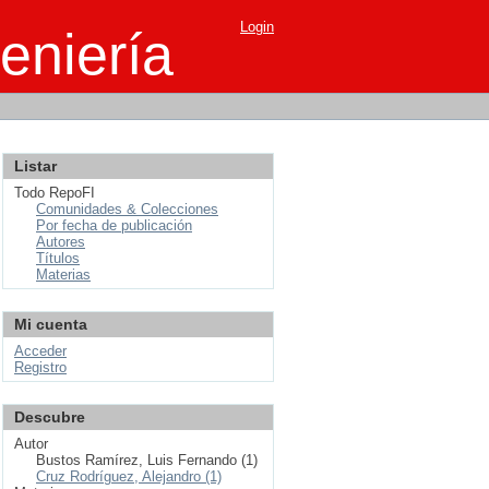
Login
eniería
Listar
Todo RepoFI
Comunidades & Colecciones
Por fecha de publicación
Autores
Títulos
Materias
Mi cuenta
Acceder
Registro
Descubre
Autor
Bustos Ramírez, Luis Fernando (1)
Cruz Rodríguez, Alejandro (1)