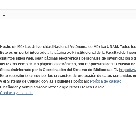
1
Hecho en México. Universidad Nacional Autónoma de México UNAM. Todos lo
Este es un portal integrado a la página web institucional de la Facultad de Ing
distintos sitios web, sean páginas electrónicas personales de investigación o de
los textos como de las páginas electrónicas, son responsabilidad exclusiva de 
Sitio administrado por la Coordinación del Sistema de Bibliotecas F.I.
https://w
Este repositorio se rige por los preceptos de protección de datos contenidos e
y el Sistema de Calidad con las siguientes políticas:
Política de calidad
Diseñador y administrador: Mtro Sergio Israel Franco García.
Contacto y asesoría