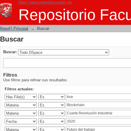
https://www.ingenieria.unam.mx
Buscar
Repositorio Facu
RepoFI Principal
→
Buscar
Buscar
Buscar:
Filtros
Use filtros para refinar sus resultados.
Filtros actuales: