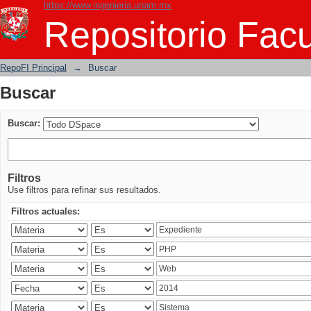
https://www.ingenieria.unam.mx
Buscar
Repositorio Facu
RepoFI Principal
→
Buscar
Buscar
Buscar:
Filtros
Use filtros para refinar sus resultados.
Filtros actuales: