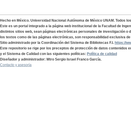
Hecho en México. Universidad Nacional Autónoma de México UNAM. Todos lo
Este es un portal integrado a la página web institucional de la Facultad de Ing
distintos sitios web, sean páginas electrónicas personales de investigación o de
los textos como de las páginas electrónicas, son responsabilidad exclusiva de 
Sitio administrado por la Coordinación del Sistema de Bibliotecas F.I.
https://w
Este repositorio se rige por los preceptos de protección de datos contenidos e
y el Sistema de Calidad con las siguientes políticas:
Política de calidad
Diseñador y administrador: Mtro Sergio Israel Franco García.
Contacto y asesoría