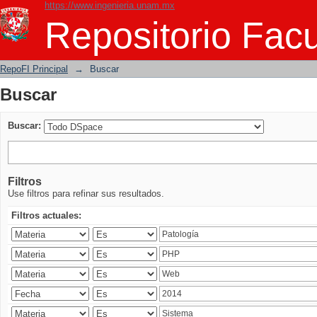
https://www.ingenieria.unam.mx
Buscar
Repositorio Facu
RepoFI Principal
→
Buscar
Buscar
Buscar:
Filtros
Use filtros para refinar sus resultados.
Filtros actuales: