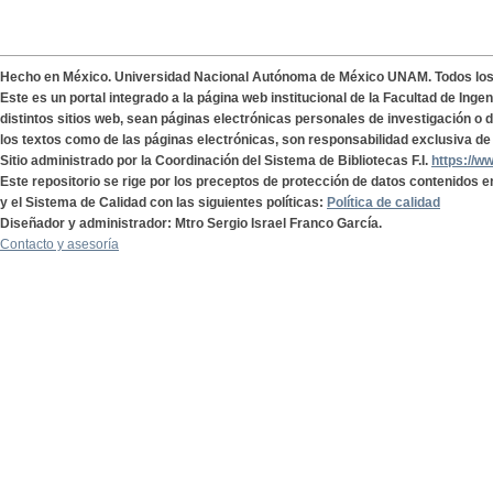
Hecho en México. Universidad Nacional Autónoma de México UNAM. Todos lo
Este es un portal integrado a la página web institucional de la Facultad de Ing
distintos sitios web, sean páginas electrónicas personales de investigación o de
los textos como de las páginas electrónicas, son responsabilidad exclusiva de 
Sitio administrado por la Coordinación del Sistema de Bibliotecas F.I.
https://w
Este repositorio se rige por los preceptos de protección de datos contenidos e
y el Sistema de Calidad con las siguientes políticas:
Política de calidad
Diseñador y administrador: Mtro Sergio Israel Franco García.
Contacto y asesoría