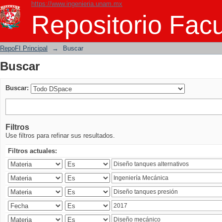
https://www.ingenieria.unam.mx
Buscar
Repositorio Facu
RepoFI Principal
→
Buscar
Buscar
Buscar:
Filtros
Use filtros para refinar sus resultados.
Filtros actuales: