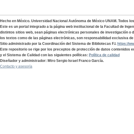
Hecho en México. Universidad Nacional Autónoma de México UNAM. Todos lo
Este es un portal integrado a la página web institucional de la Facultad de Ing
distintos sitios web, sean páginas electrónicas personales de investigación o de
los textos como de las páginas electrónicas, son responsabilidad exclusiva de 
Sitio administrado por la Coordinación del Sistema de Bibliotecas F.I.
https://w
Este repositorio se rige por los preceptos de protección de datos contenidos e
y el Sistema de Calidad con las siguientes políticas:
Política de calidad
Diseñador y administrador: Mtro Sergio Israel Franco García.
Contacto y asesoría