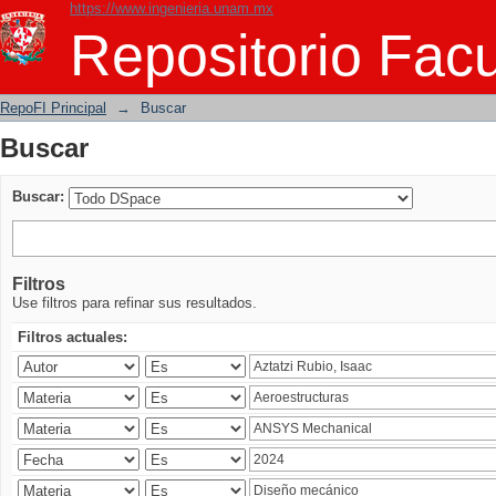
https://www.ingenieria.unam.mx
Buscar
Repositorio Facu
RepoFI Principal
→
Buscar
Buscar
Buscar:
Filtros
Use filtros para refinar sus resultados.
Filtros actuales: