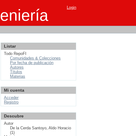
Login
eniería
Listar
Todo RepoFI
Comunidades & Colecciones
Por fecha de publicación
Autores
Títulos
Materias
Mi cuenta
Acceder
Registro
Descubre
Autor
De la Cerda Santoyo, Aldo Horacio
(1)