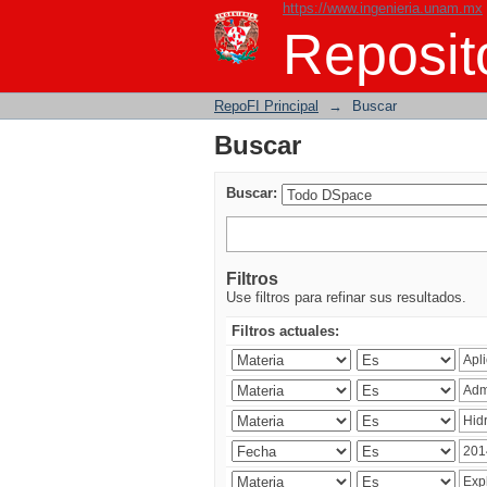
https://www.ingenieria.unam.mx
Buscar
Reposito
RepoFI Principal
→
Buscar
Buscar
Buscar:
Filtros
Use filtros para refinar sus resultados.
Filtros actuales: