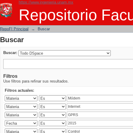
https://www.ingenieria.unam.mx
Buscar
Repositorio Facu
RepoFI Principal
→
Buscar
Buscar
Buscar:
Filtros
Use filtros para refinar sus resultados.
Filtros actuales: