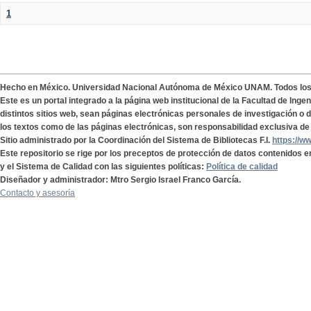
1
Hecho en México. Universidad Nacional Autónoma de México UNAM. Todos lo
Este es un portal integrado a la página web institucional de la Facultad de Ing
distintos sitios web, sean páginas electrónicas personales de investigación o de
los textos como de las páginas electrónicas, son responsabilidad exclusiva de 
Sitio administrado por la Coordinación del Sistema de Bibliotecas F.I.
https://w
Este repositorio se rige por los preceptos de protección de datos contenidos e
y el Sistema de Calidad con las siguientes políticas:
Política de calidad
Diseñador y administrador: Mtro Sergio Israel Franco García.
Contacto y asesoría