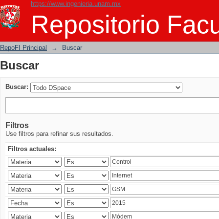
https://www.ingenieria.unam.mx
Buscar
Repositorio Facu
RepoFI Principal
→
Buscar
Buscar
Buscar:
Filtros
Use filtros para refinar sus resultados.
Filtros actuales: