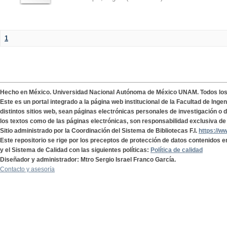
1
Hecho en México. Universidad Nacional Autónoma de México UNAM. Todos lo
Este es un portal integrado a la página web institucional de la Facultad de Ing
distintos sitios web, sean páginas electrónicas personales de investigación o de
los textos como de las páginas electrónicas, son responsabilidad exclusiva de 
Sitio administrado por la Coordinación del Sistema de Bibliotecas F.I.
https://w
Este repositorio se rige por los preceptos de protección de datos contenidos e
y el Sistema de Calidad con las siguientes políticas:
Política de calidad
Diseñador y administrador: Mtro Sergio Israel Franco García.
Contacto y asesoría