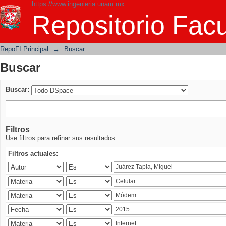
https://www.ingenieria.unam.mx
Buscar
Repositorio Facu
RepoFI Principal
→
Buscar
Buscar
Buscar:
Filtros
Use filtros para refinar sus resultados.
Filtros actuales: