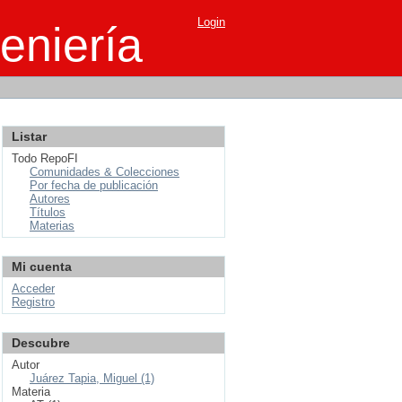
Login
eniería
Listar
Todo RepoFI
Comunidades & Colecciones
Por fecha de publicación
Autores
Títulos
Materias
Mi cuenta
Acceder
Registro
Descubre
Autor
Juárez Tapia, Miguel (1)
Materia