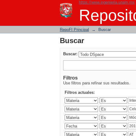
https://www.ingenieria.unam.mx
Buscar
Reposito
RepoFI Principal
→
Buscar
Buscar
Buscar:
Filtros
Use filtros para refinar sus resultados.
Filtros actuales: