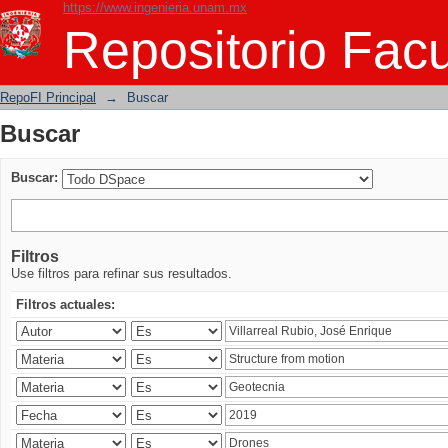
https://www.ingenieria.unam.mx
Buscar
Repositorio Facu
RepoFI Principal
→
Buscar
Buscar
Buscar:
Filtros
Use filtros para refinar sus resultados.
Filtros actuales: