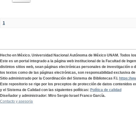
1
Hecho en México. Universidad Nacional Autónoma de México UNAM. Todos lo
Este es un portal integrado a la página web institucional de la Facultad de Ing
distintos sitios web, sean páginas electrónicas personales de investigación o de
los textos como de las páginas electrónicas, son responsabilidad exclusiva de 
Sitio administrado por la Coordinación del Sistema de Bibliotecas F.I.
https://w
Este repositorio se rige por los preceptos de protección de datos contenidos e
y el Sistema de Calidad con las siguientes políticas:
Política de calidad
Diseñador y administrador: Mtro Sergio Israel Franco García.
Contacto y asesoría