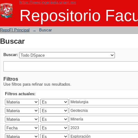
https://www.ingenieria.unam.mx
Buscar
Repositorio Facu
RepoFI Principal
→
Buscar
Buscar
Buscar:
Filtros
Use filtros para refinar sus resultados.
Filtros actuales: