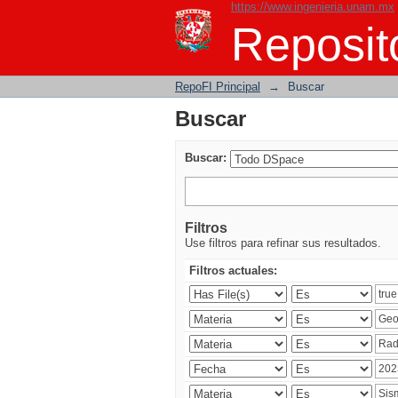
https://www.ingenieria.unam.mx
Buscar
Reposito
RepoFI Principal
→
Buscar
Buscar
Buscar:
Filtros
Use filtros para refinar sus resultados.
Filtros actuales: