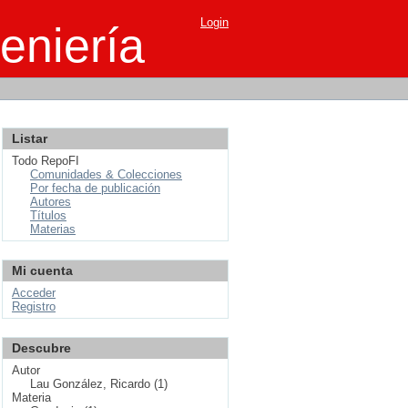
Login
eniería
Listar
Todo RepoFI
Comunidades & Colecciones
Por fecha de publicación
Autores
Títulos
Materias
Mi cuenta
Acceder
Registro
Descubre
Autor
Lau González, Ricardo (1)
Materia