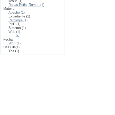
Jesús (1)
Rosas Peña, Ramiro (1)
Materia
Apache (1)
Expediente (1)
Patología (1)
PHP (1)
Sistema (1)
Web (1)
... más
Fecha
2014 (1)
Has File(s)
Yes (1)