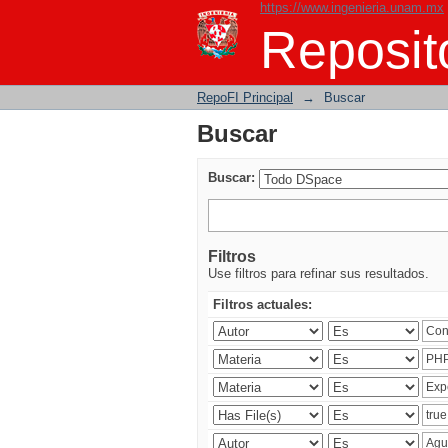
https://www.ingenieria.unam.mx
Buscar
Reposito
RepoFI Principal
→
Buscar
Buscar
Buscar:
Filtros
Use filtros para refinar sus resultados.
Filtros actuales: