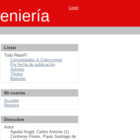
Login
eniería
Listar
Todo RepoFI
Comunidades & Colecciones
Por fecha de publicación
Autores
Títulos
Materias
Mi cuenta
Acceder
Registro
Descubre
Autor
Aguilar Angel, Carlos Antonio (1)
Contreras Flores, Paulo Santiago de