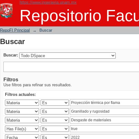
https://www.ingenieria.unam.mx
Buscar
Repositorio Facu
RepoFI Principal
→
Buscar
Buscar
Buscar:
Filtros
Use filtros para refinar sus resultados.
Filtros actuales: