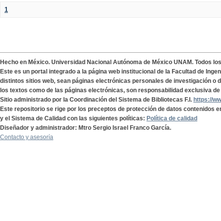
1
Hecho en México. Universidad Nacional Autónoma de México UNAM. Todos lo
Este es un portal integrado a la página web institucional de la Facultad de Ing
distintos sitios web, sean páginas electrónicas personales de investigación o de
los textos como de las páginas electrónicas, son responsabilidad exclusiva de 
Sitio administrado por la Coordinación del Sistema de Bibliotecas F.I.
https://w
Este repositorio se rige por los preceptos de protección de datos contenidos e
y el Sistema de Calidad con las siguientes políticas:
Política de calidad
Diseñador y administrador: Mtro Sergio Israel Franco García.
Contacto y asesoría