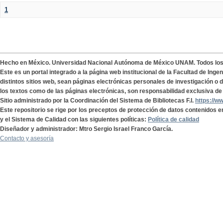
1
Hecho en México. Universidad Nacional Autónoma de México UNAM. Todos lo
Este es un portal integrado a la página web institucional de la Facultad de Ing
distintos sitios web, sean páginas electrónicas personales de investigación o de
los textos como de las páginas electrónicas, son responsabilidad exclusiva de 
Sitio administrado por la Coordinación del Sistema de Bibliotecas F.I.
https://w
Este repositorio se rige por los preceptos de protección de datos contenidos e
y el Sistema de Calidad con las siguientes políticas:
Política de calidad
Diseñador y administrador: Mtro Sergio Israel Franco García.
Contacto y asesoría