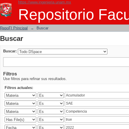
https://www.ingenieria.unam.mx
Buscar
Repositorio Facu
RepoFI Principal
→
Buscar
Buscar
Buscar:
Filtros
Use filtros para refinar sus resultados.
Filtros actuales: