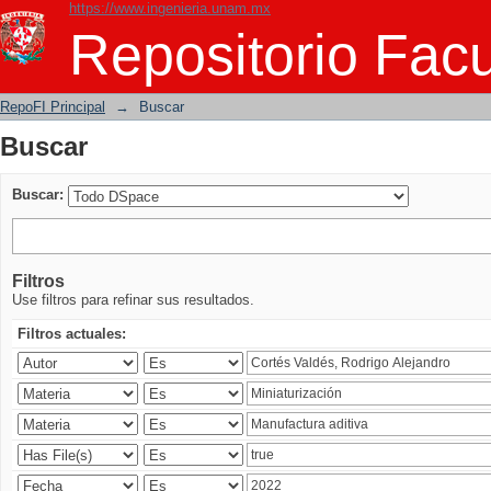
https://www.ingenieria.unam.mx
Buscar
Repositorio Facu
RepoFI Principal
→
Buscar
Buscar
Buscar:
Filtros
Use filtros para refinar sus resultados.
Filtros actuales: