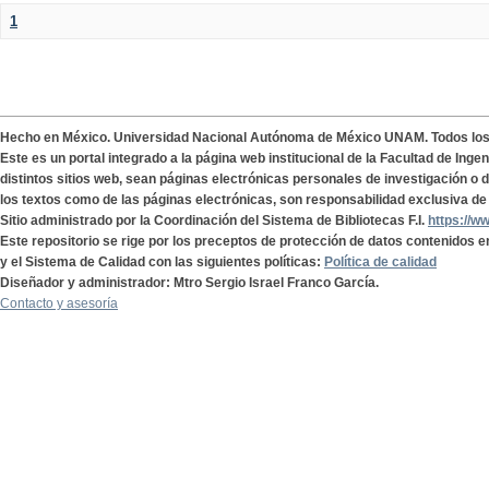
1
Hecho en México. Universidad Nacional Autónoma de México UNAM. Todos lo
Este es un portal integrado a la página web institucional de la Facultad de Ing
distintos sitios web, sean páginas electrónicas personales de investigación o de
los textos como de las páginas electrónicas, son responsabilidad exclusiva de 
Sitio administrado por la Coordinación del Sistema de Bibliotecas F.I.
https://w
Este repositorio se rige por los preceptos de protección de datos contenidos e
y el Sistema de Calidad con las siguientes políticas:
Política de calidad
Diseñador y administrador: Mtro Sergio Israel Franco García.
Contacto y asesoría