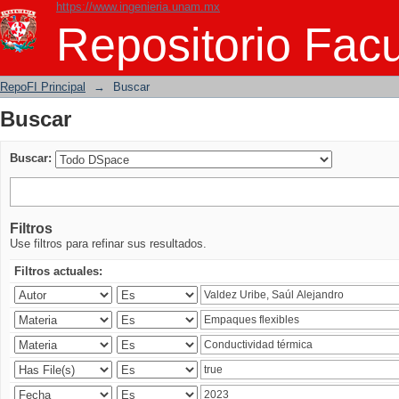
https://www.ingenieria.unam.mx
Buscar
Repositorio Facu
RepoFI Principal
→
Buscar
Buscar
Buscar:
Filtros
Use filtros para refinar sus resultados.
Filtros actuales: