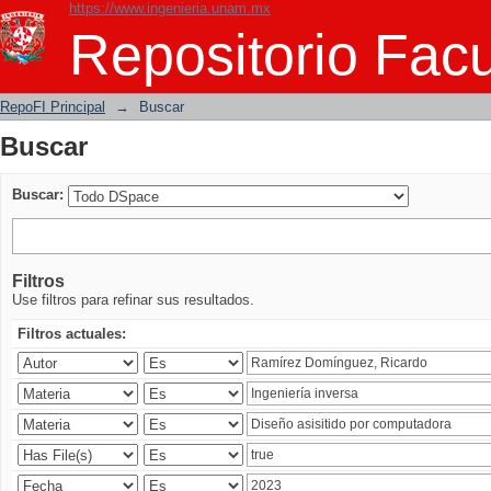
https://www.ingenieria.unam.mx
Buscar
Repositorio Facu
RepoFI Principal
→
Buscar
Buscar
Buscar:
Filtros
Use filtros para refinar sus resultados.
Filtros actuales: